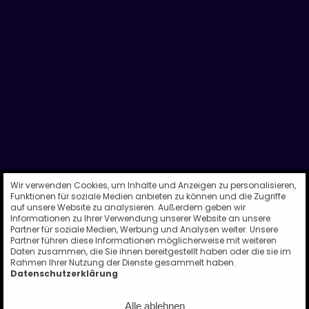
Wir verwenden Cookies, um Inhalte und Anzeigen zu personalisieren,
Funktionen für soziale Medien anbieten zu können und die Zugriffe
auf unsere Website zu analysieren. Außerdem geben wir
Informationen zu Ihrer Verwendung unserer Website an unsere
Partner für soziale Medien, Werbung und Analysen weiter. Unsere
Partner führen diese Informationen möglicherweise mit weiteren
Daten zusammen, die Sie ihnen bereitgestellt haben oder die sie im
Rahmen Ihrer Nutzung der Dienste gesammelt haben.
Datenschutzerklärung
Alle ablehnen